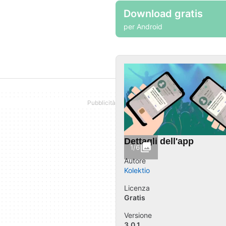
Download gratis
per Android
Dettagli dell'app
1/6
Autore
Kolektio
Licenza
Gratis
Versione
3.0.1